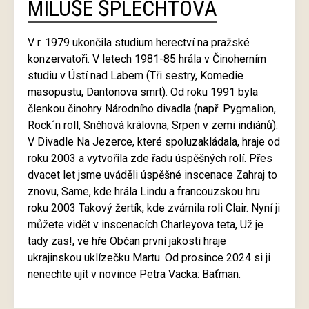
MILUŠE ŠPLECHTOVÁ
V r. 1979 ukončila studium herectví na pražské
konzervatoři. V letech 1981-85 hrála v Činoherním
studiu v Ústí nad Labem (Tři sestry, Komedie
masopustu, Dantonova smrt). Od roku 1991 byla
členkou činohry Národního divadla (např. Pygmalion,
Rock´n roll, Sněhová královna, Srpen v zemi indiánů).
V Divadle Na Jezerce, které spoluzakládala, hraje od
roku 2003 a vytvořila zde řadu úspěšných rolí. Přes
dvacet let jsme uváděli úspěšné inscenace Zahraj to
znovu, Same, kde hrála Lindu a francouzskou hru
roku 2003 Takový žertík, kde zvárnila roli Clair. Nyní ji
můžete vidět v inscenacích Charleyova teta, Už je
tady zas!, ve hře Občan první jakosti hraje
ukrajinskou uklízečku Martu. Od prosince 2024 si ji
nenechte ujít v novince Petra Vacka: Baťman.