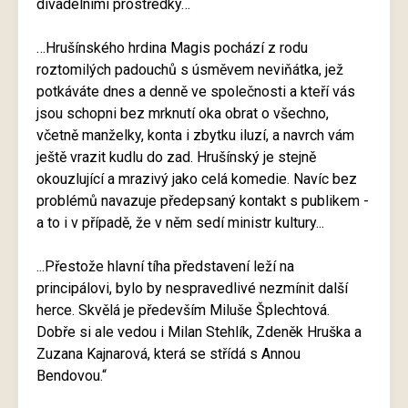
divadelními prostředky…
…Hrušínského hrdina Magis pochází z rodu
roztomilých padouchů s úsměvem neviňátka, jež
potkáváte dnes a denně ve společnosti a kteří vás
jsou schopni bez mrknutí oka obrat o všechno,
včetně manželky, konta i zbytku iluzí, a navrch vám
ještě vrazit kudlu do zad. Hrušínský je stejně
okouzlující a mrazivý jako celá komedie. Navíc bez
problémů navazuje předepsaný kontakt s publikem -
a to i v případě, že v něm sedí ministr kultury...
...Přestože hlavní tíha představení leží na
principálovi, bylo by nespravedlivé nezmínit další
herce. Skvělá je především Miluše Šplechtová.
Dobře si ale vedou i Milan Stehlík, Zdeněk Hruška a
Zuzana Kajnarová, která se střídá s Annou
Bendovou.“