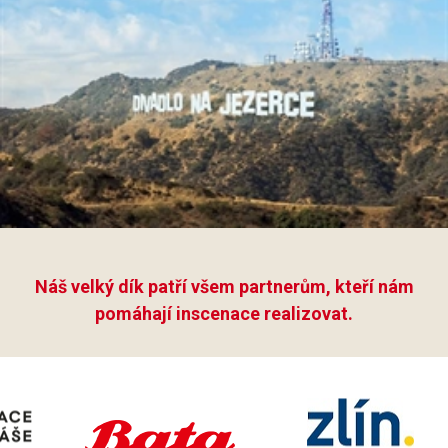
Náš velký dík patří všem partnerům, kteří nám
pomáhají inscenace realizovat.