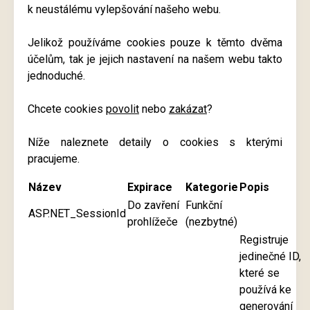
k neustálému vylepšování našeho webu.
Jelikož používáme cookies pouze k těmto dvěma
účelům, tak je jejich nastavení na našem webu takto
jednoduché.
Chcete cookies
povolit
nebo
zakázat
?
Níže naleznete detaily o cookies s kterými
pracujeme.
Název
Expirace
Kategorie
Popis
Do zavření
Funkční
ASP.NET_SessionId
prohlížeče
(nezbytné)
Registruje
jedinečné ID,
které se
používá ke
generování