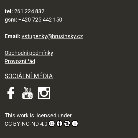
tel:
261 224 832
gsm:
+420 725 442 150
Email:
vstupenky@hrusinsky.cz
Obchodní podmínky
Provozní řád
SOCIÁLNÍ MÉDIA
This work is licensed under
CC BY-NC-ND 4.0