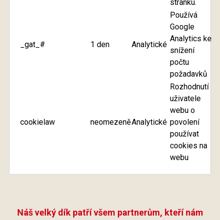
stránku.
Používá
Google
Analytics ke
_gat_#
1 den
Analytické
snížení
počtu
požadavků
Rozhodnutí
uživatele
webu o
cookielaw
neomezeně
Analytické
povolení
používat
cookies na
webu
Náš velký dík patří všem partnerům, kteří nám