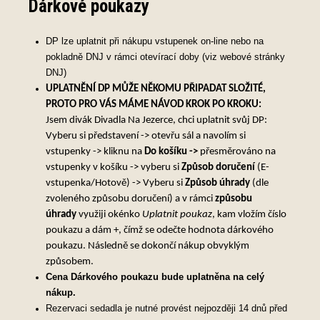
Dárkové poukazy
DP lze uplatnit při nákupu vstupenek on-line nebo na
pokladně DNJ v rámci otevírací doby (viz webové stránky
DNJ)
UPLATNĚNÍ DP MŮŽE NĚKOMU PŘIPADAT SLOŽITÉ,
PROTO PRO VÁS MÁME NÁVOD KROK PO KROKU:
Jsem divák Divadla Na Jezerce, chci uplatnit svůj DP:
Vyberu si představení -> otevřu sál a navolím si
vstupenky -> kliknu na
Do košíku ->
přesměrováno na
vstupenky v košíku -> vyberu si
Způsob doručení
(E-
vstupenka/Hotově) -> Vyberu si
Způsob úhrady
(dle
zvoleného způsobu doručení) a v rámci
způsobu
úhrady
využiji okénko
Uplatnit poukaz
, kam vložím číslo
poukazu a dám +, čímž se odečte hodnota dárkového
poukazu. Následně se dokončí nákup obvyklým
způsobem.
Cena Dárkového poukazu bude uplatněna na celý
nákup.
Rezervaci sedadla je nutné provést nejpozději 14 dnů před