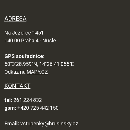
ADRESA
Na Jezerce 1451
140 00 Praha 4 - Nusle
GPS souřadnice
:
50°3'28.959"N, 14°26'41.055"E
Odkaz na
MAPY.CZ
KONTAKT
tel:
261 224 832
gsm:
+420 725 442 150
Email:
vstupenky@hrusinsky.cz