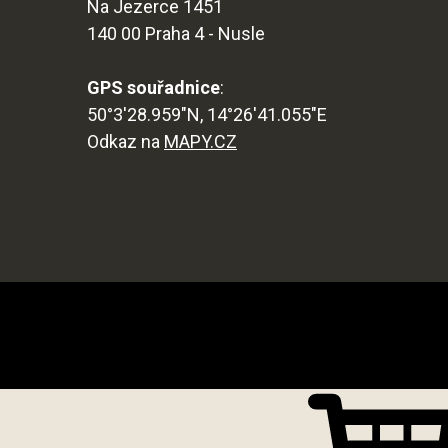
Na Jezerce 1451
140 00 Praha 4 - Nusle
GPS souřadnice
:
50°3'28.959"N, 14°26'41.055"E
Odkaz na
MAPY.CZ