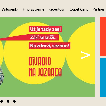
Vstupenky
Připravujeme
Repertoár
Koupit knihu
Partneři
>
•
•
•