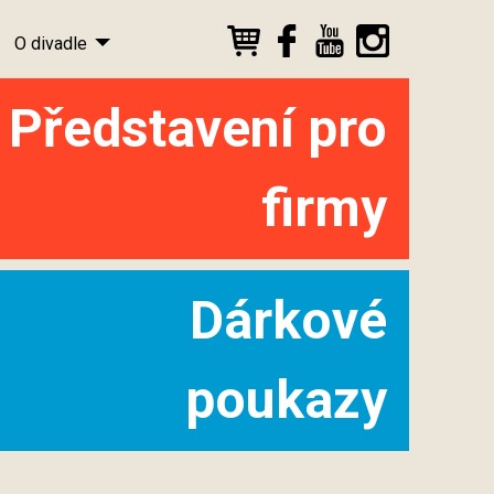
O divadle
Představení pro
firmy
Dárkové
poukazy