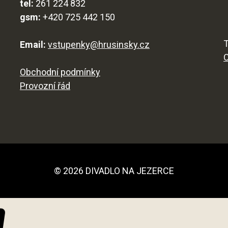
tel:
261 224 832
gsm:
+420 725 442 150
T
Email:
vstupenky@hrusinsky.cz
Obchodní podmínky
Provozní řád
© 2026 DIVADLO NA JEZERCE