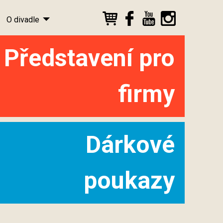
O divadle
Představení pro
firmy
Dárkové
poukazy