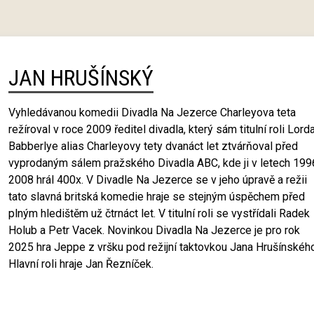
JAN HRUŠÍNSKÝ
Vyhledávanou komedii Divadla Na Jezerce Charleyova teta
režíroval v roce 2009 ředitel divadla, který sám titulní roli Lord
Babberlye alias Charleyovy tety dvanáct let ztvárňoval před
vyprodaným sálem pražského Divadla ABC, kde ji v letech 199
2008 hrál 400x. V Divadle Na Jezerce se v jeho úpravě a režii
tato slavná britská komedie hraje se stejným úspěchem před
plným hledištěm už čtrnáct let. V titulní roli se vystřídali Radek
Holub a Petr Vacek. Novinkou Divadla Na Jezerce je pro rok
2025 hra Jeppe z vršku pod režijní taktovkou Jana Hrušínského
Hlavní roli hraje Jan Řezníček.