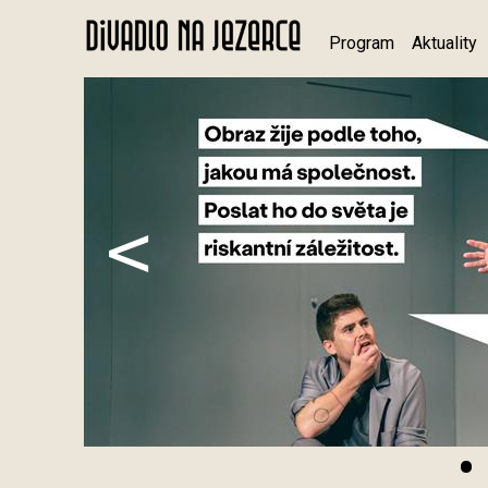
Program
Aktuality
<
•