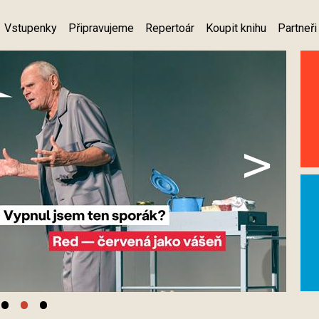
Vstupenky
Připravujeme
Repertoár
Koupit knihu
Partneři
>
•
•
•