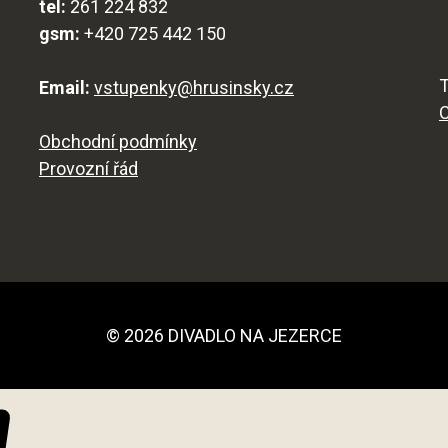
tel:
261 224 832
gsm:
+420 725 442 150
T
Email:
vstupenky@hrusinsky.cz
Obchodní podmínky
Provozní řád
© 2026 DIVADLO NA JEZERCE