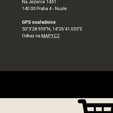
Na Jezerce 1451
140 00 Praha 4 - Nusle
GPS souřadnice
:
50°3'28.959"N, 14°26'41.055"E
Odkaz na
MAPY.CZ