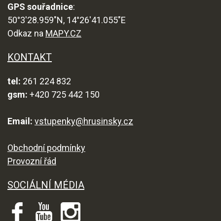
GPS souřadnice
:
50°3'28.959"N, 14°26'41.055"E
Odkaz na
MAPY.CZ
KONTAKT
tel:
261 224 832
gsm:
+420 725 442 150
Email:
vstupenky@hrusinsky.cz
Obchodní podmínky
Provozní řád
SOCIÁLNÍ MÉDIA