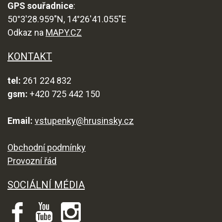
GPS souřadnice
:
50°3'28.959"N, 14°26'41.055"E
Odkaz na
MAPY.CZ
KONTAKT
tel:
261 224 832
gsm:
+420 725 442 150
Email:
vstupenky@hrusinsky.cz
Obchodní podmínky
Provozní řád
SOCIÁLNÍ MÉDIA