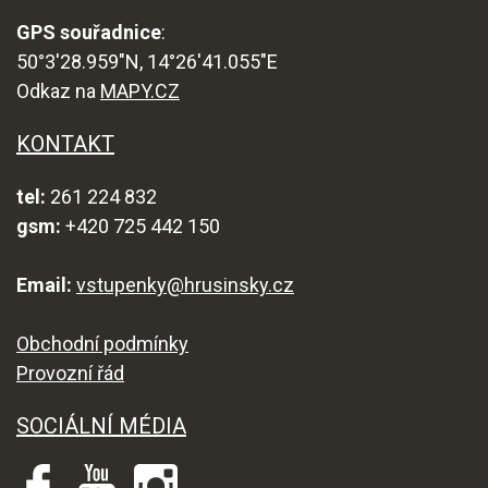
GPS souřadnice
:
50°3'28.959"N, 14°26'41.055"E
Odkaz na
MAPY.CZ
KONTAKT
tel:
261 224 832
gsm:
+420 725 442 150
Email:
vstupenky@hrusinsky.cz
Obchodní podmínky
Provozní řád
SOCIÁLNÍ MÉDIA