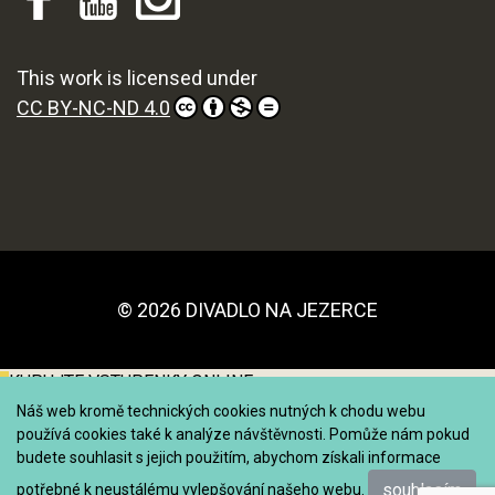
This work is licensed under
CC BY-NC-ND 4.0
© 2026 DIVADLO NA JEZERCE
KUPUJTE VSTUPENKY ONLINE
Náš web kromě technických cookies nutných k chodu webu
používá cookies také k analýze návštěvnosti. Pomůže nám pokud
budete souhlasit s jejich použitím, abychom získali informace
souhlasím
potřebné k neustálému vylepšování našeho webu.