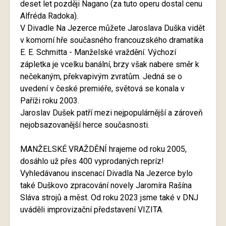
deset let později Nagano (za tuto operu dostal cenu
Alfréda Radoka).
V Divadle Na Jezerce můžete Jaroslava Duška vidět
v komorní hře současného francouzského dramatika
E. E. Schmitta - Manželské vraždění. Výchozí
zápletka je vcelku banální, brzy však nabere směr k
nečekaným, překvapivým zvratům. Jedná se o
uvedení v české premiéře, světová se konala v
Paříži roku 2003.
Jaroslav Dušek patří mezi nejpopulárnější a zároveň
nejobsazovanější herce současnosti.
MANŽELSKÉ VRAŽDĚNÍ hrajeme od roku 2005,
dosáhlo už přes 400 vyprodaných repríz!
Vyhledávanou inscenací Divadla Na Jezerce bylo
také Duškovo zpracování novely Jaromíra Rašína
Sláva strojů a měst. Od roku 2023 jsme také v DNJ
uváděli improvizační představení VIZITA.