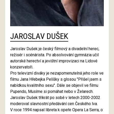
JAROSLAV DUŠEK
Jaroslav Dušek je český filmový a divadelní herec,
režisér i scénárista. Po absolvování gymnázia učil
autorské herectví a jevištní improvizaci na Lidové
konzervatoři.
Pro televizní diváky je nezapomenutelná jeho role ve
filmu Jana Hřebejka Pelíšky s glosou "Přišel jsem s
nabídkou kvalitního sexu". Dále se objevil ve filmu
Pupendo, Musíme si pomáhat nebo v Želarech.
Jaroslav Dušek třikrát po sobě v letech 2000-2002
moderoval slavnostní předávání cen Českého lva.
V roce 1994 napsal libreta k opeře Opera La Serra, o