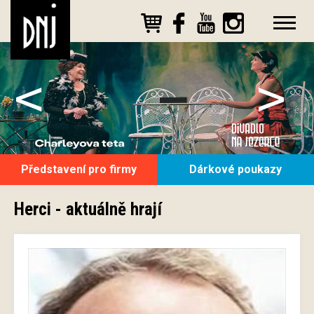
<
>
Představení pro firmy
Dárkové poukazy
Herci - aktuálně hrají