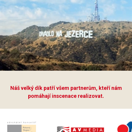
Náš velký dík patří všem partnerům, kteří nám
pomáhají inscenace realizovat.