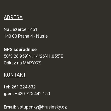
ADRESA
Na Jezerce 1451
140 00 Praha 4 - Nusle
GPS souřadnice
:
50°3'28.959"N, 14°26'41.055"E
Odkaz na
MAPY.CZ
KONTAKT
tel:
261 224 832
gsm:
+420 725 442 150
Email:
vstupenky@hrusinsky.cz