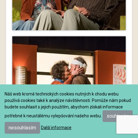
Náš web kromě technických cookies nutných k chodu webu
používá cookies také k analýze návštěvnosti. Pomůže nám pokud
budete souhlasit s jejich použitím, abychom získali informace
souhlasím
potřebné k neustálému vylepšování našeho webu.
nesouhlasím
Další informace