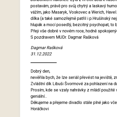
postavám, právě pro svůj chytrý a laskavý humor, 
vážím, jako Masaryk, Voskovec a Werich, Havel. By
dílka (a také samozřejmě patřil i p.Hrušínský ne
hlupák a mocí posedlý, bezcitný psychopat, to b
Přeji vše dobré v novém roce, hodně spokojenýc
S pozdravem MUDr. Dagmar Rašková
Dagmar Rašková
31.12.2022
Dobrý den,
nevěřila bych, že lze seriál převést na jeviště, 
Zvláštní dík Libuši Švormové za pohlazení na du
Prosím, kde se vzaly nahrávky z mládí použité v 
geniální...
Děkujeme a přejeme divadlo stále plné jako včer
Horáčkovi