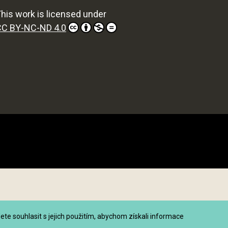
his work is licensed under
CC BY-NC-ND 4.0
 souhlasit s jejich použitím, abychom získali informace