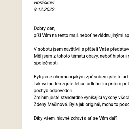
Horáčkovi
9.12.2022
Dobrý den,
píši Vám na tento mail, neboť nevládnu jinými a
V sobotu jsem navštívil s přáteli Vaše představ
Měl jsem z tohoto tématu obavy, neboť historii
společnosti.
Byli jsme ohromeni jakým způsobem jste to ucho
Tak vážné téma jste lehce odlehčili a přitom po
pochyb odpověděli.
Zmíním ještě standardně vynikající výkony všech
Zdeny Mašinové. Byla jak originál, mohu to pos
Díky všem, hlavně zdraví a ať se Vám daří.