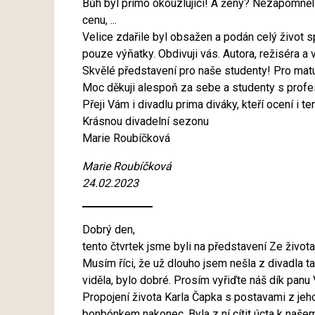
Bůh byl přímo okouzlující! A ženy? Nezapomněli 
cenu, ...
Velice zdařile byl obsažen a podán celý život 
pouze výňatky. Obdivuji vás. Autora, režiséra a
Skvělé představení pro naše studenty! Pro matura
Moc děkuji alespoň za sebe a studenty s profes
Přeji Vám i divadlu prima diváky, kteří ocení i t
Krásnou divadelní sezonu
Marie Roubíčková
Marie Roubíčková
24.02.2023
Dobrý den,
tento čtvrtek jsme byli na představení Ze život
Musím říci, že už dlouho jsem nešla z divadla 
viděla, bylo dobré. Prosím vyřiďte náš dík panu
Propojení života Karla Čapka s postavami z jeho
bonbónkem nakonec. Byla z ní cítit úcta k našem