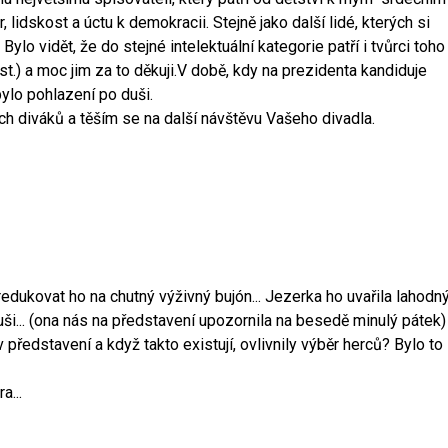
lidskost a úctu k demokracii. Stejně jako další lidé, kterých si
lo vidět, že do stejné intelektuální kategorie patří i tvůrci toho
jst.) a moc jim za to děkuji.V době, kdy na prezidenta kandiduje
ylo pohlazení po duši.
h diváků a těším se na další návštěvu Vašeho divadla.
zredukovat ho na chutný výživný bujón... Jezerka ho uvařila lahodný.
ši... (ona nás na představení upozornila na besedě minulý pátek)
představení a když takto existují, ovlivnily výběr herců? Bylo to
a...