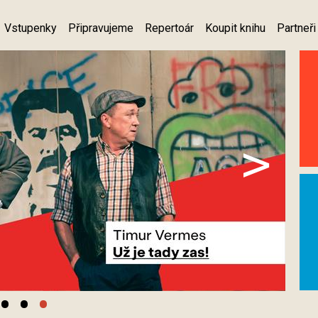
Vstupenky
Připravujeme
Repertoár
Koupit knihu
Partneři
>
•
•
•