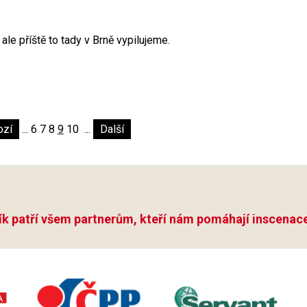
le příště to tady v Brně vypilujeme.
ozí
...
6
7
8
9
10
...
Další
ík patří všem partnerům, kteří nám pomáhají inscenace