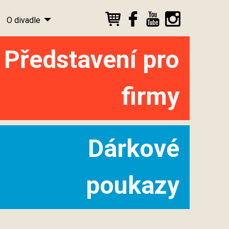
O divadle
Představení pro
firmy
Dárkové
poukazy