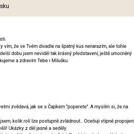
tisku
sti.
ky vím, že ve Tvém divadle na špatný kus nenarazím, ale tohle
ž delší dobu jsem neviděl tak krásný představení, ještě umocněný
ujeme a zdravím Tebe i Milušku.
velmi zvědavá, jak se s Čapkem "poperete". A myslím si, že na
sem, kolik rolí lze postupně zvládnout... Oceňuji vtipné propojen
ělí! Ukázky z děl jasné a seděly.