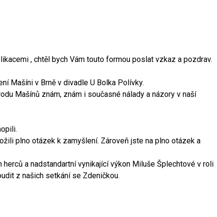
plikacemi , chtěl bych Vám touto formou poslat vzkaz a pozdrav.
ení Mašíni v Brně v divadle U Bolka Polívky.
 rodu Mašínů znám, znám i současné nálady a názory v naší
pili.
ložili plno otázek k zamyšlení. Zároveň jste na plno otázek a
 herců a nadstandartní vynikající výkon Miluše Šplechtové v roli
oudit z našich setkání se Zdeničkou.