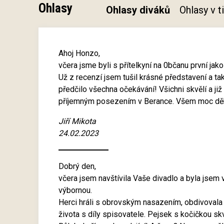
Ohlasy
Ohlasy diváků
Ohlasy v 
Ahoj Honzo,
včera jsme byli s přítelkyní na 0bčanu první jako
Už z recenzí jsem tušil krásné představení a ta
předčilo všechna očekávání! Všichni skvělí a ji
příjemným posezením v Berance. Všem moc děk
Jiří Mikota
24.02.2023
Dobrý den,
včera jsem navštívila Vaše divadlo a byla jsem 
výbornou.
Herci hráli s obrovským nasazením, obdivovala j
života s díly spisovatele. Pejsek s kočičkou skv