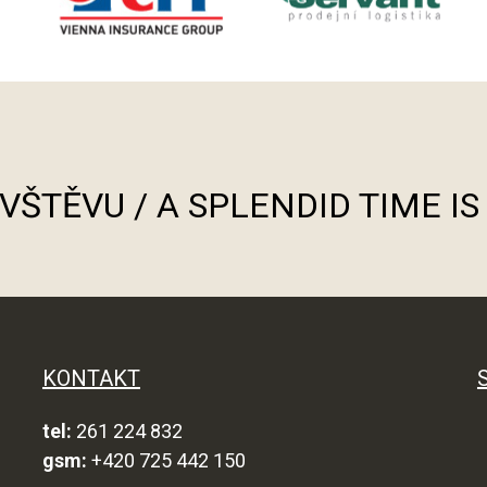
ÁVŠTĚVU / A SPLENDID TIME I
KONTAKT
tel:
261 224 832
gsm:
+420 725 442 150