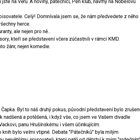
jste na Věru. A noviny, pátečníci, Pen klub, návrhy na Nobelovu
spisovatele. Celý! Domnívala jsem se, že nám předvedete z něho
 všechny herce.
nty, ale nejen pro ně...
ory, kteří se představení včera zúčastnili v rámci KMD.
ento žánr, nejen komedie.
a Čapka. Byl to náš druhý pokus, původní představení bylo zrušen
tak nadšená a potěšená, i když vše, co jsem ve Vašem divadle
 Vackovi, panu Hrušínskému i všem účinkujícím.
 knih bylo velmi vtipné. Debata "Pátečníků" byla milým
u největšímu spisovateli, který patří od dětství k mým "srdečním