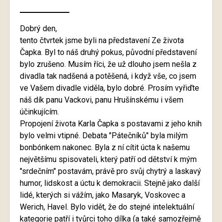
Dobrý den,
tento čtvrtek jsme byli na představení Ze života
Čapka. Byl to náš druhý pokus, původní představení
bylo zrušeno. Musím říci, že už dlouho jsem nešla z
divadla tak nadšená a potěšená, i když vše, co jsem
ve Vašem divadle viděla, bylo dobré. Prosím vyřiďte
náš dík panu Vackovi, panu Hrušínskému i všem
účinkujícím.
Propojení života Karla Čapka s postavami z jeho knih
bylo velmi vtipné. Debata "Pátečníků" byla milým
bonbónkem nakonec. Byla z ní cítit úcta k našemu
největšímu spisovateli, který patří od dětství k mým
"srdečním" postavám, právě pro svůj chytrý a laskavý
humor, lidskost a úctu k demokracii. Stejně jako další
lidé, kterých si vážím, jako Masaryk, Voskovec a
Werich, Havel. Bylo vidět, že do stejné intelektuální
kategorie patří i tvůrci toho dílka (a také samozřejmě