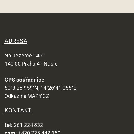
ADRESA
Na Jezerce 1451
140 00 Praha 4 - Nusle
GPS souřadnice
:
50°3'28.959"N, 14°26'41.055"E
Odkaz na
MAPY.CZ
KONTAKT
tel:
261 224 832
gsm:
+420 725 442 150