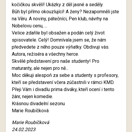
kočičkou skvělí! Ukázky z děl jasné a seděly.
Bůh byl přímo okouzlující! A ženy? Nezapomněli jste
na Věru. A noviny, pátečníci, Pen klub, návrhy na
Nobelovu cenu, ...
Velice zdařile byl obsažen a podán celý život
spisovatele. Celý! Domnívala jsem se, že nám
předvedete z něho pouze výňatky. Obdivuji vás.
Autora, režiséra a všechny herce.
Skvělé představení pro naše studenty! Pro
maturanty, ale nejen pro ně...
Moc děkuji alespoň za sebe a studenty s profesory,
kteří se představení včera zúčastnili v rámci KMD.
Přeji Vám i divadlu prima diváky, kteří ocení i tento
žánr, nejen komedie.
Krásnou divadelní sezonu
Marie Roubíčková
Marie Roubíčková
24.02.2023