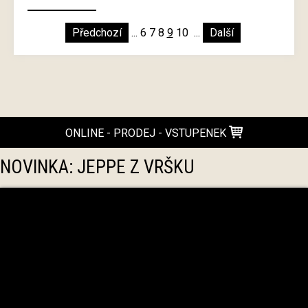
Předchozí
...
6
7
8
9
10
...
Další
ONLINE - PRODEJ - VSTUPENEK
NOVINKA: JEPPE Z VRŠKU