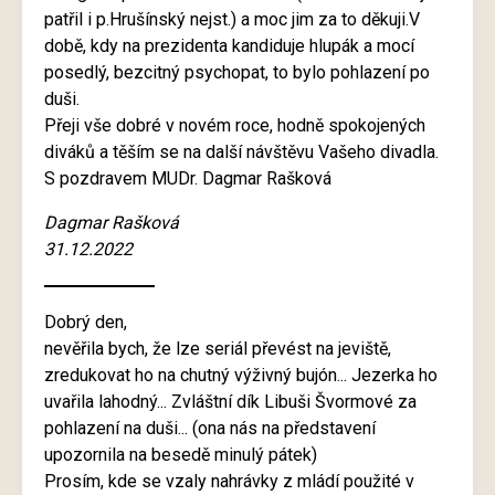
patřil i p.Hrušínský nejst.) a moc jim za to děkuji.V
době, kdy na prezidenta kandiduje hlupák a mocí
posedlý, bezcitný psychopat, to bylo pohlazení po
duši.
Přeji vše dobré v novém roce, hodně spokojených
diváků a těším se na další návštěvu Vašeho divadla.
S pozdravem MUDr. Dagmar Rašková
Dagmar Rašková
31.12.2022
Dobrý den,
nevěřila bych, že lze seriál převést na jeviště,
zredukovat ho na chutný výživný bujón... Jezerka ho
uvařila lahodný... Zvláštní dík Libuši Švormové za
pohlazení na duši... (ona nás na představení
upozornila na besedě minulý pátek)
Prosím, kde se vzaly nahrávky z mládí použité v