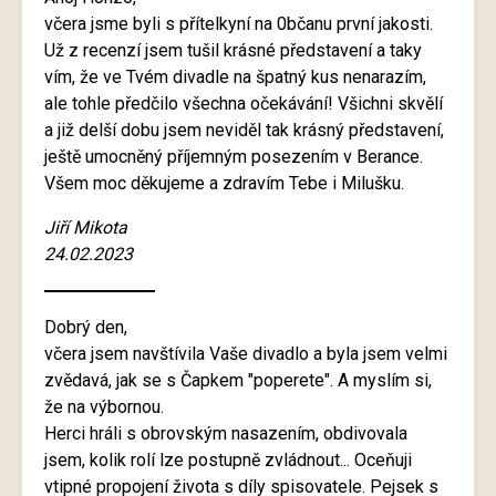
včera jsme byli s přítelkyní na 0bčanu první jakosti.
Už z recenzí jsem tušil krásné představení a taky
vím, že ve Tvém divadle na špatný kus nenarazím,
ale tohle předčilo všechna očekávání! Všichni skvělí
a již delší dobu jsem neviděl tak krásný představení,
ještě umocněný příjemným posezením v Berance.
Všem moc děkujeme a zdravím Tebe i Milušku.
Jiří Mikota
24.02.2023
Dobrý den,
včera jsem navštívila Vaše divadlo a byla jsem velmi
zvědavá, jak se s Čapkem "poperete". A myslím si,
že na výbornou.
Herci hráli s obrovským nasazením, obdivovala
jsem, kolik rolí lze postupně zvládnout... Oceňuji
vtipné propojení života s díly spisovatele. Pejsek s