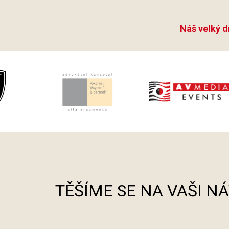
Náš velký d
TĚŠÍME SE NA VAŠI N