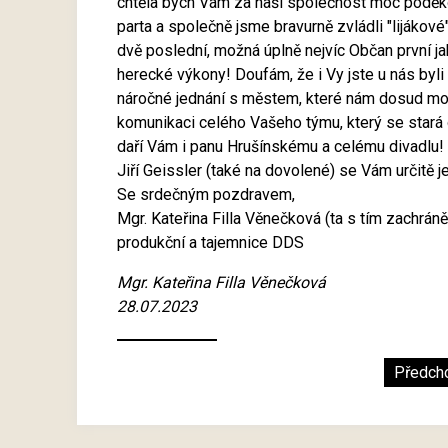
chtěla bych Vám za naši společnost moc poděko
parta a společně jsme bravurně zvládli "lijákové
dvě poslední, možná úplně nejvíc Občan první jak
herecké výkony! Doufám, že i Vy jste u nás byli
náročné jednání s městem, které nám dosud moc
komunikaci celého Vašeho týmu, který se stará o
daří Vám i panu Hrušínskému a celému divadlu!
Jiří Geissler (také na dovolené) se Vám určitě j
Se srdečným pozdravem,
Mgr. Kateřina Filla Věnečková (ta s tím zachrán
produkční a tajemnice DDS
Mgr. Kateřina Filla Věnečková
28.07.2023
Předch