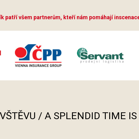
ík patří všem partnerům, kteří nám pomáhají inscenace
ÁVŠTĚVU / A SPLENDID TIME I