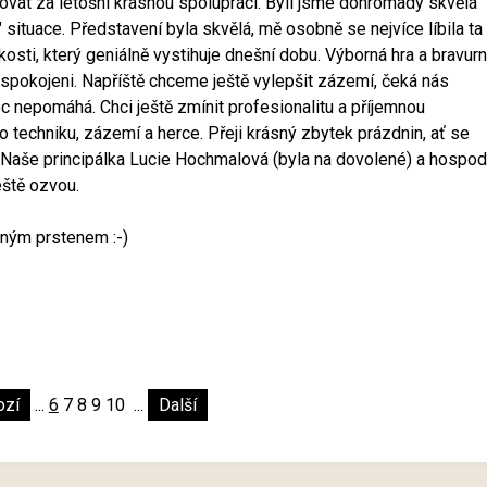
vat za letošní krásnou spolupráci. Byli jsme dohromady skvělá
" situace. Představení byla skvělá, mě osobně se nejvíce líbila ta
osti, který geniálně vystihuje dnešní dobu. Výborná hra a bravurn
 spokojeni. Napříště chceme ještě vylepšit zázemí, čeká nás
 nepomáhá. Chci ještě zmínit profesionalitu a příjemnou
 techniku, zázemí a herce. Přeji krásný zbytek prázdnin, ať se
 Naše principálka Lucie Hochmalová (byla na dovolené) a hospod
eště ozvou.
ěným prstenem :-)
ozí
...
6
7
8
9
10
...
Další