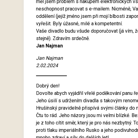
měl jsem problém s nákupem elektronických vs
neschopnost pracovat s e-mailem. Nicméně, Vaši
oddělení (jejíž jméno jsem při mojí blbosti zapo
vyřešit. Byly úžasné, milé a kompetentní.
Vaše divadlo budu všude doporučovat (já vím, že
stejně). Zdravím srdečně.
Jan Najman
Jan Najman
2.02.2024
Dobrý den!
Dovolte abych vyjádřil vřelé poděkování panu ř
Jeho úsilí s udržením divadla s takovým renomé 
Hrušínský pravidelně přispívá svými články do n
Čtu to rád. Jeho názory jsou mi velmi blízké. 
je z toho cítit směr, který je pro nás nezbytný.
proti tlaku imperiálního Rusko a jeho podivuhodn
mnoho zdraví a síly do dalších let!