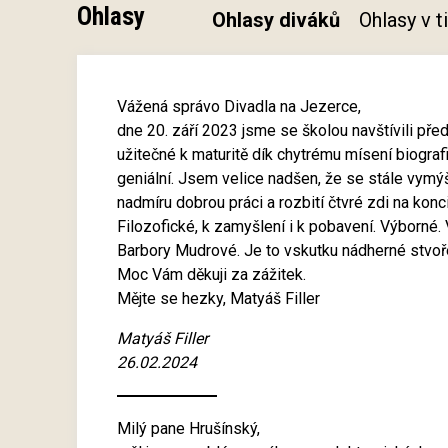
Ohlasy
Ohlasy diváků
Ohlasy v 
Vážená správo Divadla na Jezerce,
dne 20. září 2023 jsme se školou navštívili pře
užitečné k maturitě dík chytrému mísení biograf
geniální. Jsem velice nadšen, že se stále vymýšl
nadmíru dobrou práci a rozbití čtvré zdi na konc
Filozofické, k zamyšlení i k pobavení. Výborné. 
Barbory Mudrové. Je to vskutku nádherné stvoř
Moc Vám děkuji za zážitek.
Mějte se hezky, Matyáš Filler
Matyáš Filler
26.02.2024
Milý pane Hrušínský,