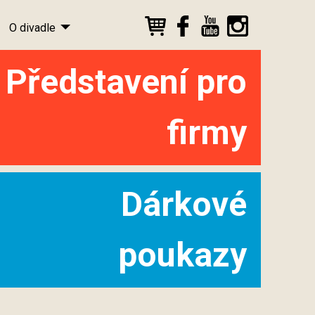
O divadle
Představení pro
firmy
Dárkové
poukazy