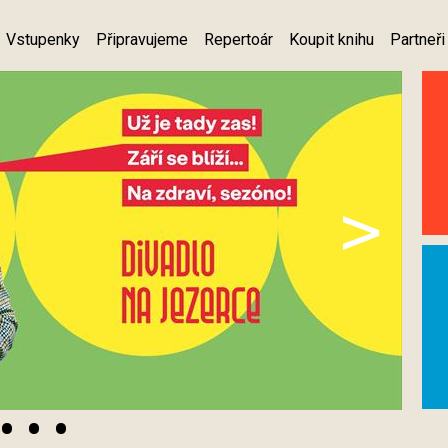
Vstupenky
Připravujeme
Repertoár
Koupit knihu
Partneři
>
•
•
•