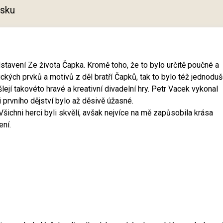
tisku
dstavení Ze života Čapka. Kromě toho, že to bylo určitě poučné a
ických prvků a motivů z děl bratří Čapků, tak to bylo též jednodu
ejí takovéto hravé a kreativní divadelní hry. Petr Vacek vykonal
i prvního dějství bylo až děsivě úžasné.
Všichni herci byli skvělí, avšak nejvíce na mě zapůsobila krása
ení.