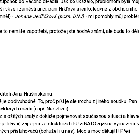
tupenek do Vašeho divadla. Jak se ukázalo, problémem byla mo
 skvělí zaměstnanci, paní Hrkľová a její kolegyně z obchodního
mněl) -
Johana Jedličková (pozn. DNJ)
- mi pomohly můj probl
 to nemáte zapotřebí, protože jste hodně známí, ale budu to děl
editeli Janu Hrušínskému.
je obdivuhodné. To, proč píši je ale trochu z jiného soudku. Pan
ěkterých médií (např. Neovlivní).
Bez složitých analýz dokáže pojmenovat současnou situaci a hlavn
 To je hlavně zapojení ve strukturách EU a NATO a jasné vymezení 
ých přisluhovačů (bohužel i u nás). Moc a moc děkuji!!! Přeji