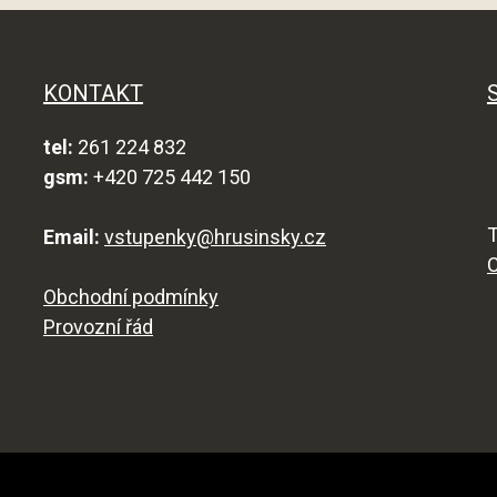
KONTAKT
tel:
261 224 832
gsm:
+420 725 442 150
T
Email:
vstupenky@hrusinsky.cz
Obchodní podmínky
Provozní řád