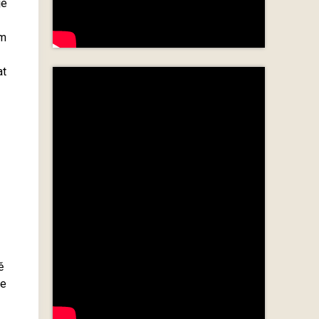
je
ém
at
ě
se