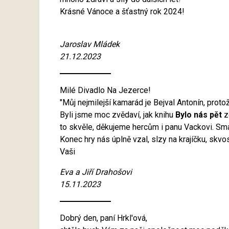
Krásné Vánoce a šťastný rok 2024!
Jaroslav Mládek
21.12.2023
Milé Divadlo Na Jezerce!
"Můj nejmilejší kamarád je Bejval Antonín, prot
Byli jsme moc zvědaví, jak knihu
Bylo nás pět
zd
to skvěle, děkujeme hercům i panu Vackovi. Smáli
Konec hry nás úplně vzal, slzy na krajíčku, 
Vaši
Eva a Jiří Drahošovi
15.11.2023
Dobrý den, paní Hrkl'ová,