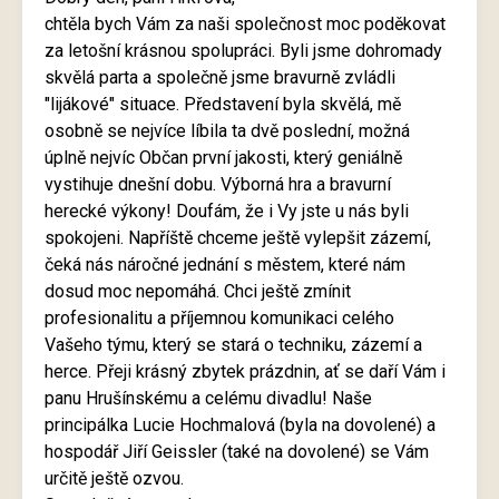
chtěla bych Vám za naši společnost moc poděkovat
za letošní krásnou spolupráci. Byli jsme dohromady
skvělá parta a společně jsme bravurně zvládli
"lijákové" situace. Představení byla skvělá, mě
osobně se nejvíce líbila ta dvě poslední, možná
úplně nejvíc Občan první jakosti, který geniálně
vystihuje dnešní dobu. Výborná hra a bravurní
herecké výkony! Doufám, že i Vy jste u nás byli
spokojeni. Napříště chceme ještě vylepšit zázemí,
čeká nás náročné jednání s městem, které nám
dosud moc nepomáhá. Chci ještě zmínit
profesionalitu a příjemnou komunikaci celého
Vašeho týmu, který se stará o techniku, zázemí a
herce. Přeji krásný zbytek prázdnin, ať se daří Vám i
panu Hrušínskému a celému divadlu! Naše
principálka Lucie Hochmalová (byla na dovolené) a
hospodář Jiří Geissler (také na dovolené) se Vám
určitě ještě ozvou.