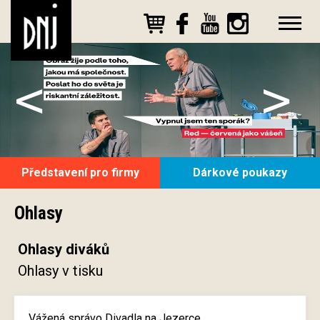
<
>
Představení pro firmy
Dárkové poukazy
Ohlasy
Ohlasy diváků
Ohlasy v tisku
Vážená správo Divadla na Jezerce,