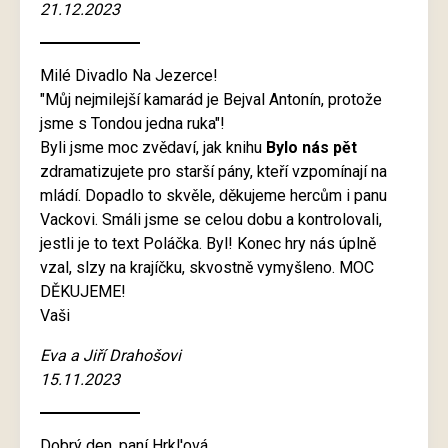
21.12.2023
Milé Divadlo Na Jezerce!
"Můj nejmilejší kamarád je Bejval Antonín, protože
jsme s Tondou jedna ruka"!
Byli jsme moc zvědaví, jak knihu
Bylo nás pět
zdramatizujete pro starší pány, kteří vzpomínají na
mládí. Dopadlo to skvěle, děkujeme hercům i panu
Vackovi. Smáli jsme se celou dobu a kontrolovali,
jestli je to text Poláčka. Byl! Konec hry nás úplně
vzal, slzy na krajíčku, skvostně vymyšleno. MOC
DĚKUJEME!
Vaši
Eva a Jiří Drahošovi
15.11.2023
Dobrý den, paní Hrkl'ová,