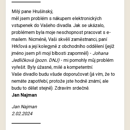
Milý pane Hrušínský,
měl jsem problém s nákupem elektronických
vstupenek do Vašeho divadla. Jak se ukázalo,
problémem byla moje neschopnost pracovat s e-
mailem. Nicméně, Vaši skvělí zaměstnanci, paní
Hrkľová a její kolegyně z obchodního oddělení (jejíž
jméno jsem při mojí blbosti zapomněl) -
Johana
Jedličková (pozn. DNJ)
- mi pomohly můj problém
vyřešit. Byly úžasné, milé a kompetentní.
Vaše divadlo budu všude doporučovat (já vím, že to
nemáte zapotřebí, protože jste hodně známí, ale
budu to dělat stejně). Zdravím srdečně.
Jan Najman
Jan Najman
2.02.2024