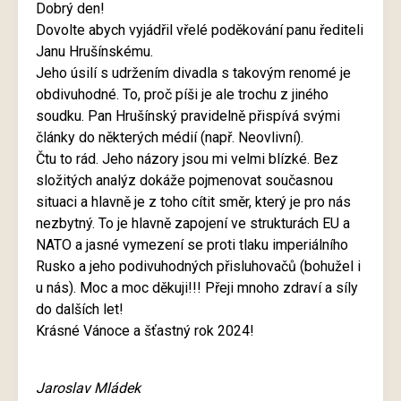
Dobrý den!
Dovolte abych vyjádřil vřelé poděkování panu řediteli
Janu Hrušínskému.
Jeho úsilí s udržením divadla s takovým renomé je
obdivuhodné. To, proč píši je ale trochu z jiného
soudku. Pan Hrušínský pravidelně přispívá svými
články do některých médií (např. Neovlivní).
Čtu to rád. Jeho názory jsou mi velmi blízké. Bez
složitých analýz dokáže pojmenovat současnou
situaci a hlavně je z toho cítit směr, který je pro nás
nezbytný. To je hlavně zapojení ve strukturách EU a
NATO a jasné vymezení se proti tlaku imperiálního
Rusko a jeho podivuhodných přisluhovačů (bohužel i
u nás). Moc a moc děkuji!!! Přeji mnoho zdraví a síly
do dalších let!
Krásné Vánoce a šťastný rok 2024!
Jaroslav Mládek