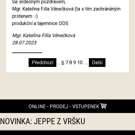
Se srdečným pozdravem,
Mgr. Kateřina Filla Věnečková (ta s tím zachráněným
prstenem :-)
produkční a tajemnice DDS
Mgr. Kateřina Filla Věnečková
28.07.2023
Předchozí
...
6
7
8
9
10
...
Další
ONLINE - PRODEJ - VSTUPENEK
NOVINKA: JEPPE Z VRŠKU