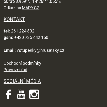
50°3'28.959"N, 14°26'41.055"E
Odkaz na
MAPY.CZ
KONTAKT
tel:
261 224 832
gsm:
+420 725 442 150
Email:
vstupenky@hrusinsky.cz
Obchodní podmínky
Provozní řád
SOCIÁLNÍ MÉDIA