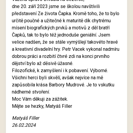
dne 20. září 2023 jsme se školou navštívili
představení Ze života Čapka. Kromě toho, že to bylo
určitě poučné a užitečné k maturitě dík chytrému
mísení biografických prvků a motivů z děl bratří
Čapků, tak to bylo též jednoduše geniální. Jsem
velice nadšen, že se stále vymýšlejí takovéto hravé
a kreativní divadelní hry. Petr Vacek vykonal nadmíru
dobrou práci a rozbití čtvré zdi na konci prvního
dějství bylo až děsivě úžasné.
Filozofické, k zamyšlení i k pobavení. Výborné.
Všichni herci byli skvělí, avšak nejvíce na mě
zapůsobila krása Barbory Mudrové. Je to vskutku
nádherné stvoření.
Moc Vám děkuji za zážitek.
Mějte se hezky, Matyáš Filler
Matyáš Filler
26.02.2024