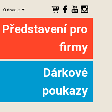
O divadle
Představení pro
firmy
Dárkové
poukazy