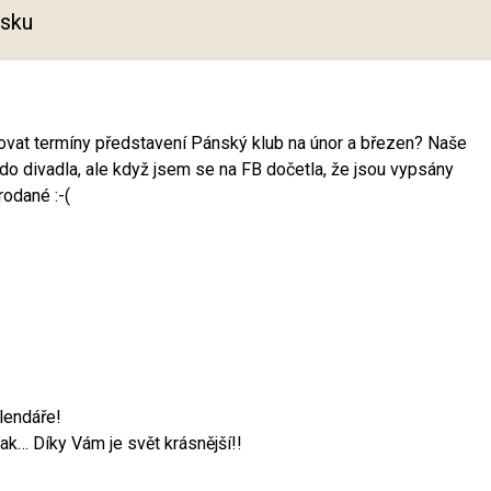
tisku
sovat termíny představení Pánský klub na únor a březen? Naše
 do divadla, ale když jsem se na FB dočetla, že jsou vypsány
rodané :-(
lendáře!
jak… Díky Vám je svět krásnější!!