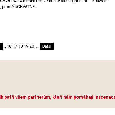
 ÚCHVATNÁ! a musím říct, že hodně dlouho jsem se tak skvěle
é, prostě ÚCHVATNÉ.
...
16
17
18
19
20
...
Další
ík patří všem partnerům, kteří nám pomáhají inscenace