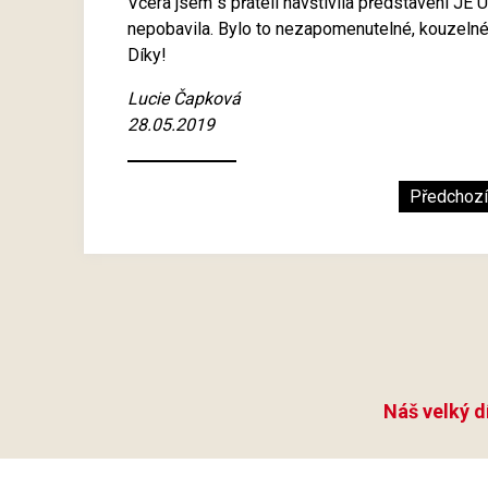
Včera jsem s přáteli navštívila představení JE
nepobavila. Bylo to nezapomenutelné, kouzeln
Díky!
Lucie Čapková
28.05.2019
Předchozí
Náš velký d