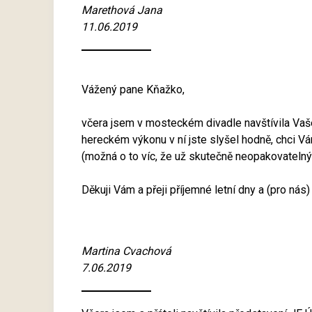
Marethová Jana
11.06.2019
Vážený pane Kňažko,
včera jsem v mosteckém divadle navštívila Vaše
hereckém výkonu v ní jste slyšel hodně, chci V
(možná o to víc, že už skutečně neopakovatelný
Děkuji Vám a přeji příjemné letní dny a (pro nás)
Martina Cvachová
7.06.2019