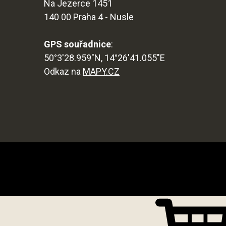
Na Jezerce 1451
140 00 Praha 4 - Nusle
GPS souřadnice
:
50°3'28.959"N, 14°26'41.055"E
Odkaz na
MAPY.CZ