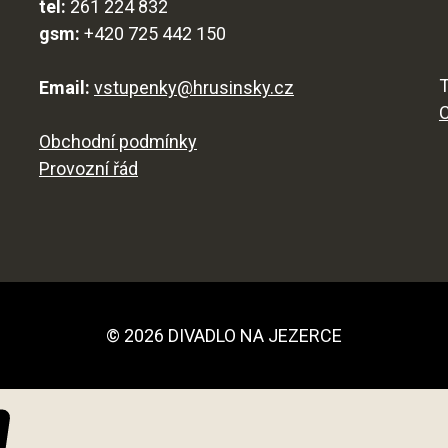
tel:
261 224 832
gsm:
+420 725 442 150
T
Email:
vstupenky@hrusinsky.cz
Obchodní podmínky
Provozní řád
© 2026 DIVADLO NA JEZERCE