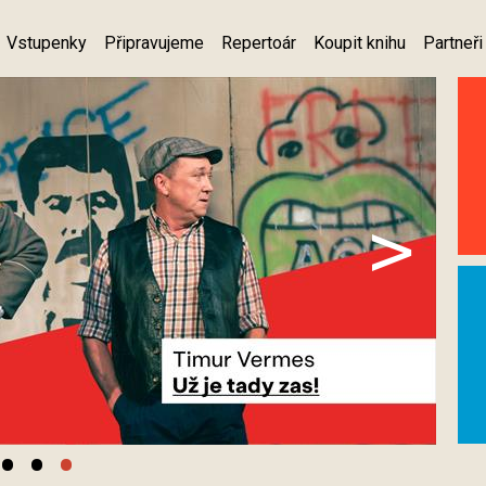
Vstupenky
Připravujeme
Repertoár
Koupit knihu
Partneři
>
•
•
•