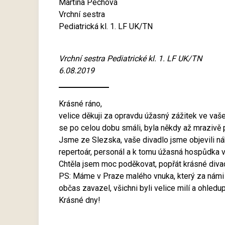
Martina Pechová
Vrchní sestra
Pediatrická kl. 1. LF UK/TN
Vrchní sestra Pediatrické kl. 1. LF UK/TN
6.08.2019
Krásné ráno,
velice děkuji za opravdu úžasný zážitek ve vaše
se po celou dobu smáli, byla někdy až mrazivě 
Jsme ze Slezska, vaše divadlo jsme objevili ná
repertoár, personál a k tomu úžasná hospůdka v 
Chtěla jsem moc poděkovat, popřát krásné divad
PS: Máme v Praze malého vnuka, který za námi 
občas zavazel, všichni byli velice milí a ohledup
Krásné dny!