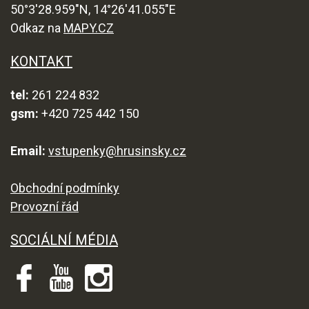
50°3'28.959"N, 14°26'41.055"E
Odkaz na
MAPY.CZ
KONTAKT
tel:
261 224 832
gsm:
+420 725 442 150
Email:
vstupenky@hrusinsky.cz
Obchodní podmínky
Provozní řád
SOCIÁLNÍ MÉDIA