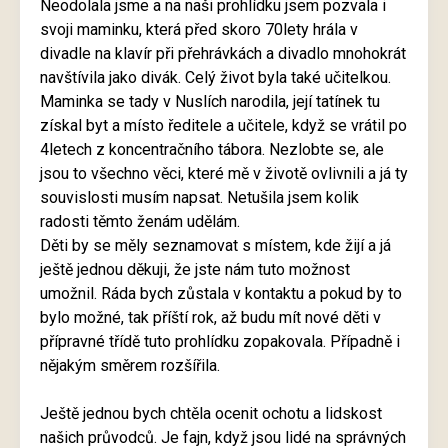
Neodolala jsme a na naši prohlídku jsem pozvala i
svoji maminku, která před skoro 70lety hrála v
divadle na klavír při přehrávkách a divadlo mnohokrát
navštívila jako divák. Celý život byla také učitelkou.
Maminka se tady v Nuslích narodila, její tatínek tu
získal byt a místo ředitele a učitele, když se vrátil po
4letech z koncentračního tábora. Nezlobte se, ale
jsou to všechno věci, které mě v životě ovlivnili a já ty
souvislosti musím napsat. Netušila jsem kolik
radosti těmto ženám udělám.
Děti by se měly seznamovat s místem, kde žijí a já
ještě jednou děkuji, že jste nám tuto možnost
umožnil. Ráda bych zůstala v kontaktu a pokud by to
bylo možné, tak příští rok, až budu mít nové děti v
přípravné třídě tuto prohlídku zopakovala. Případně i
nějakým směrem rozšířila.
Ještě jednou bych chtěla ocenit ochotu a lidskost
našich průvodců. Je fajn, když jsou lidé na správných