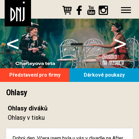
<
>
Představení pro firmy
Dárkové poukazy
Ohlasy
Ohlasy diváků
Ohlasy v tisku
Dobrý den. Včera jsem byla u vás v divadle na After