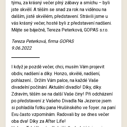
týmu, za krásný večer plný zábavy a smíchu – byli
jste skvělí. A těším se snad za rok na viděnou na
dalším, jistě skvělém, představení. Strávili jsme u
vás krásný večer, hosté byli z představení nadšeni.
Mějte se báječně, Tereza Peterková, GOPAS s.r.o.
Tereza Peterková, firma GOPAS
9.06.2022
I když je pozdě večer, chci, musím Vám projevit
obdiv, nadšení a díky. Honzo, skvělé, nadšení,
pohlazení... Držím Vám palce, na každé Vaše
divadelní počínání. Aktuální divadlo! Díky, díky.
Zdravím, těším se na další Vaše činy! Při odcházení
po představení z Vašeho Divadla Na Jezerce jsem
si pohladila fotku pana Hrušínského ve foyer...na paní
Evu často vzpomínám. Radovali by se dnes večer
oba dva! Díky za After Life!