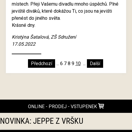
místech. Přeji Vašemu divadlu mnoho úspěchů. Plné
jeviště diváků, které dokážou Ti, co jsou na jevišti
přenést do jiného světa.
Krásné dny.
Kristýna Šatalová, ZŠ Sdružení
17.05.2022
Předchozí
...
6
7
8
9
10
...
Další
ONLINE - PRODEJ - VSTUPENEK
NOVINKA: JEPPE Z VRŠKU