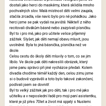
dostali jako herci do maskérny, která sklidila mnoho
pochvalných slov. Malá místnost děti velmi zaujala,
stačila zrcadla, vše navíc bylo pro ně pohádkou. Jako
herci jsme se pak vydali na jeviště. Někteří z něho
recitovali divákům básně nebo zazpívali písničku.
Byl to i pro mě, jako pro učitele velice příjemný
zážitek. Slyšet, jak děti nemají obavu mluvit, jsou
uvolněné. Byla to jiná básnička, písnička než ve
škole.
Celou cestu do školy děti mluvily o tom, co se jim
líbilo. Ve škole pak děti nakreslili obrázek, který
jsme panu správci při jiné vycházce předali. Kolem
divadla chodíme téměř každý den, celou zimu jsme
si o budově vyprávěli a toto bylo takové zakončení,
podívali jsem se dovnitř.
Byl to velký zážitek jak pro děti, tak i pro mě jako
učitelku a v neposlední řadě pro moji paní asistentku,
které je již přes 70let a život má spjatý s Nuslemi.