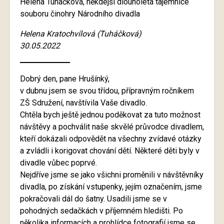
Helena Tuháčková, někdejší dlouholetá tajemnice
souboru činohry Národního divadla
Helena Kratochvílová (Tuháčková)
30.05.2022
Dobrý den, pane Hrušínký,
v dubnu jsem se svou třídou, přípravným ročníkem
ZŠ Sdružení, navštívila Vaše divadlo.
Chtěla bych ještě jednou poděkovat za tuto možnost
návštěvy a pochválit naše skvělé průvodce divadlem,
kteří dokázali odpovědět na všechny zvídavé otázky
a zvládli i korigovat chování dětí. Některé děti byly v
divadle vůbec poprvé.
Nejdříve jsme se jako všichni proměnili v návštěvníky
divadla, po získání vstupenky, jejím označením, jsme
pokračovali dál do šatny. Usadili jsme se v
pohodných sedačkách v příjemném hledišti. Po
několika informacích a prohlídce fotografií jsme se