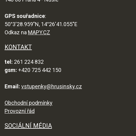
GPS souřadnice
:
50°3'28.959"N, 14°26'41.055"E
Odkaz na
MAPY.CZ
KONTAKT
tel:
261 224 832
gsm:
+420 725 442 150
Email:
vstupenky@hrusinsky.cz
Obchodní podmínky
Provozní řád
SOCIÁLNÍ MÉDIA