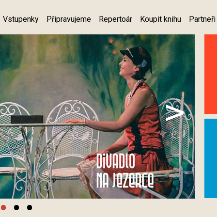
Vstupenky
Připravujeme
Repertoár
Koupit knihu
Partneři
>
•
•
•