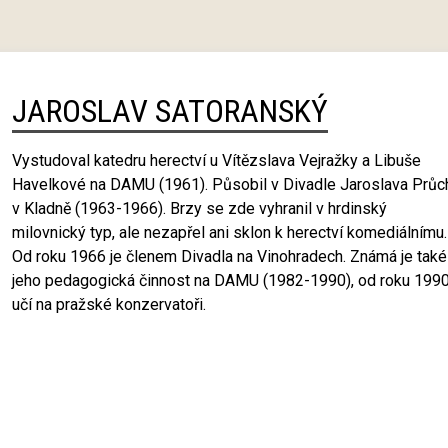
JAROSLAV SATORANSKÝ
Vystudoval katedru herectví u Vítězslava Vejražky a Libuše
Havelkové na DAMU (1961). Působil v Divadle Jaroslava Průc
v Kladně (1963-1966). Brzy se zde vyhranil v hrdinský
milovnický typ, ale nezapřel ani sklon k herectví komediálnímu.
Od roku 1966 je členem Divadla na Vinohradech. Známá je také
jeho pedagogická činnost na DAMU (1982-1990), od roku 199
učí na pražské konzervatoři.