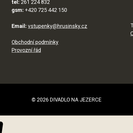
tel:
261 224 832
gsm:
+420 725 442 150
T
Email:
vstupenky@hrusinsky.cz
Obchodní podmínky
Provozní řád
© 2026 DIVADLO NA JEZERCE