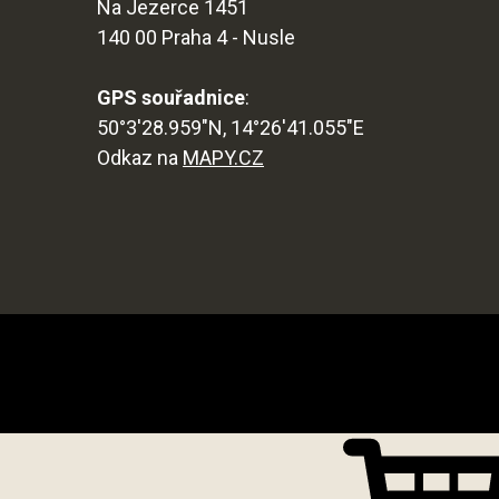
Na Jezerce 1451
140 00 Praha 4 - Nusle
GPS souřadnice
:
50°3'28.959"N, 14°26'41.055"E
Odkaz na
MAPY.CZ