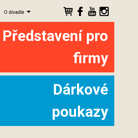
O divadle
Představení pro
firmy
Dárkové
poukazy