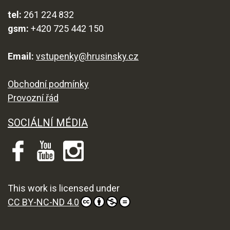
tel:
261 224 832
gsm:
+420 725 442 150
Email:
vstupenky@hrusinsky.cz
Obchodní podmínky
Provozní řád
SOCIÁLNÍ MÉDIA
This work is licensed under
CC BY-NC-ND 4.0