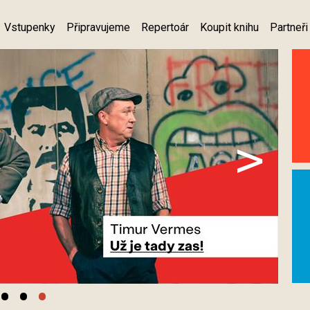
Vstupenky
Připravujeme
Repertoár
Koupit knihu
Partneři
>
•
•
•