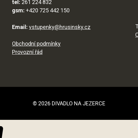
tel:
261 224 832
gsm:
+420 725 442 150
T
Email:
vstupenky@hrusinsky.cz
Obchodní podmínky
Provozní řád
© 2026 DIVADLO NA JEZERCE