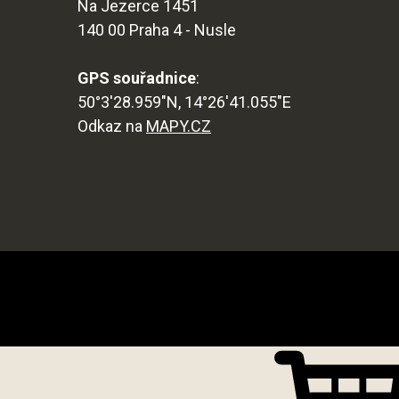
Na Jezerce 1451
140 00 Praha 4 - Nusle
GPS souřadnice
:
50°3'28.959"N, 14°26'41.055"E
Odkaz na
MAPY.CZ