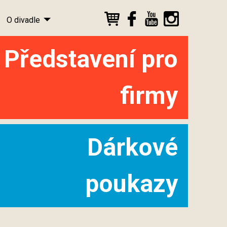
O divadle
Představení pro
firmy
Dárkové
poukazy