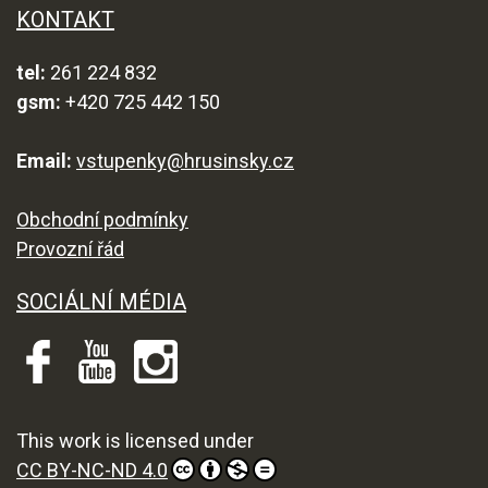
KONTAKT
tel:
261 224 832
gsm:
+420 725 442 150
Email:
vstupenky@hrusinsky.cz
Obchodní podmínky
Provozní řád
SOCIÁLNÍ MÉDIA
This work is licensed under
CC BY-NC-ND 4.0