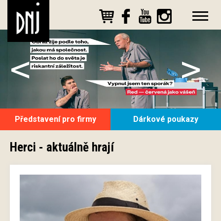
<
>
Představení pro firmy
Dárkové poukazy
Herci - aktuálně hrají