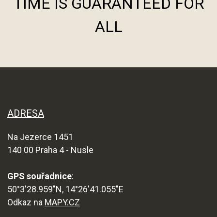
TIME IS GUARANTEED FOR
ALL
ADRESA
Na Jezerce 1451
140 00 Praha 4 - Nusle
GPS souřadnice
:
50°3'28.959"N, 14°26'41.055"E
Odkaz na
MAPY.CZ