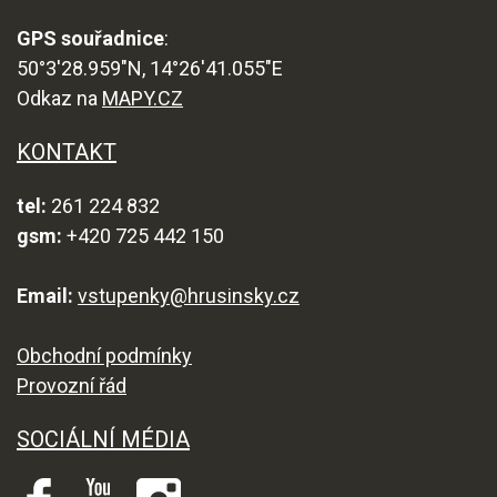
GPS souřadnice
:
50°3'28.959"N, 14°26'41.055"E
Odkaz na
MAPY.CZ
KONTAKT
tel:
261 224 832
gsm:
+420 725 442 150
Email:
vstupenky@hrusinsky.cz
Obchodní podmínky
Provozní řád
SOCIÁLNÍ MÉDIA