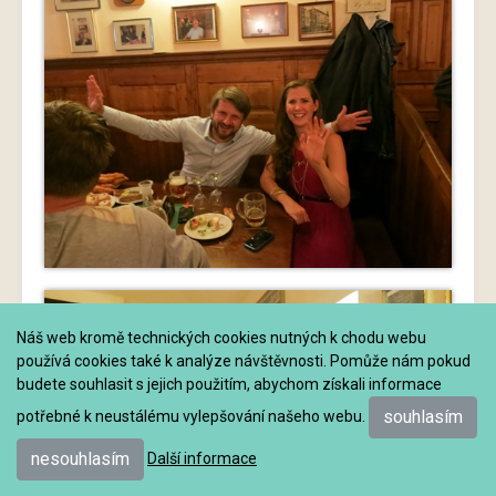
Náš web kromě technických cookies nutných k chodu webu
používá cookies také k analýze návštěvnosti. Pomůže nám pokud
budete souhlasit s jejich použitím, abychom získali informace
souhlasím
potřebné k neustálému vylepšování našeho webu.
nesouhlasím
Další informace