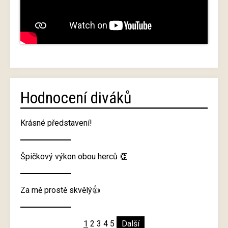
Hodnocení diváků
Krásné představení!
Špičkový výkon obou herců 👏
Za mě prostě skvělý👍
1
2
3
4
5
Další