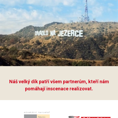
Náš velký dík patří všem partnerům, kteří nám
pomáhají inscenace realizovat.