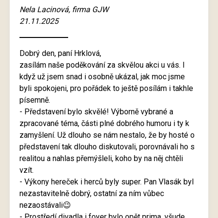
Nela Lacinová, firma GJW
21.11.2025
Dobrý den, paní Hrklová,
zasílám naše poděkování za skvělou akci u vás. I
když už jsem snad i osobně ukázal, jak moc jsme
byli spokojeni, pro pořádek to ještě posílám i takhle
písemně.
- Představení bylo skvělé! Výborně vybrané a
zpracované téma, části plné dobrého humoru i ty k
zamyšlení. Už dlouho se nám nestalo, že by hosté o
představení tak dlouho diskutovali, porovnávali ho s
realitou a nahlas přemýšleli, koho by na něj chtěli
vzít.
- Výkony hereček i herců byly super. Pan Vlasák byl
nezastavitelně dobrý, ostatní za ním vůbec
nezaostávali😉
- Prostředí divadla i foyer bylo opět prima, všude