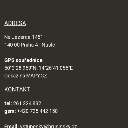
ADRESA
Na Jezerce 1451
140 00 Praha 4 - Nusle
GPS souřadnice
:
50°3'28.959"N, 14°26'41.055"E
Odkaz na
MAPY.CZ
KONTAKT
tel:
261 224 832
gsm:
+420 725 442 150
Email:
vstupenky@hrusinsky.cz