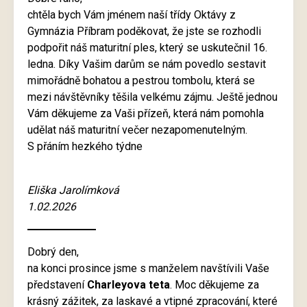
chtěla bych Vám jménem naší třídy Oktávy z
Gymnázia Příbram poděkovat, že jste se rozhodli
podpořit náš maturitní ples, který se uskutečnil 16.
ledna. Díky Vašim darům se nám povedlo sestavit
mimořádně bohatou a pestrou tombolu, která se
mezi návštěvníky těšila velkému zájmu. Ještě jednou
Vám děkujeme za Vaši přízeň, která nám pomohla
udělat náš maturitní večer nezapomenutelným.
S přáním hezkého týdne
Eliška Jarolímková
1.02.2026
Dobrý den,
na konci prosince jsme s manželem navštívili Vaše
představení
Charleyova teta
. Moc děkujeme za
krásný zážitek, za laskavé a vtipné zpracování, které