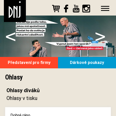
<
>
Představení pro firmy
Dárkové poukazy
Ohlasy
Ohlasy diváků
Ohlasy v tisku
Dobré ráno,