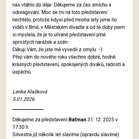
nás vtáhlo do děje. Děkujeme za čas smíchu a
odreagování. Moc se mi na toto představení
nechtělo, protože kdysi před mnoha lety jsme ho
viděli v Brně, v Městském divadle a od té doby jsem
si myslela, že je to uřvané představení plné
sprostých narážek a scén.
Děkuji Vám, že jste mě vyvedli z omylu. :-)
Přeji vám do nového roku všechno dobré, hodně
krásných představení, spokojených diváků, radosti a
úspěchů.
Lenka Klašková
5.01.2026
Děkujeme za představení
Baťman
31. 12. 2025 v
17.30 h.
Silvestra již několik let slavíme (opravdu slavíme)