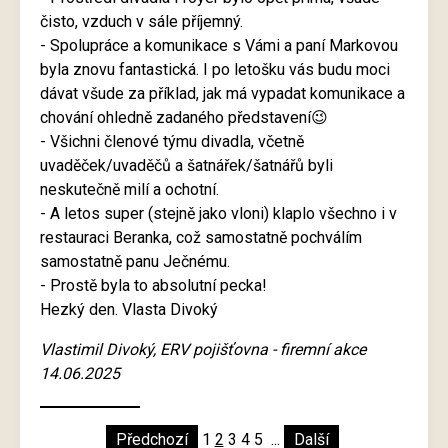
čisto, vzduch v sále příjemný.
- Spolupráce a komunikace s Vámi a paní Markovou
byla znovu fantastická. I po letošku vás budu moci
dávat všude za příklad, jak má vypadat komunikace a
chování ohledně zadaného představení😉
- Všichni členové týmu divadla, včetně
uvaděček/uvaděčů a šatnářek/šatnářů byli
neskutečně milí a ochotní.
- A letos super (stejně jako vloni) klaplo všechno i v
restauraci Beranka, což samostatně pochválím
samostatně panu Ječnému.
- Prostě byla to absolutní pecka!
Hezký den. Vlasta Divoký
Vlastimil Divoký, ERV pojišťovna - firemní akce
14.06.2025
Předchozí
1
2
3
4
5
...
Další