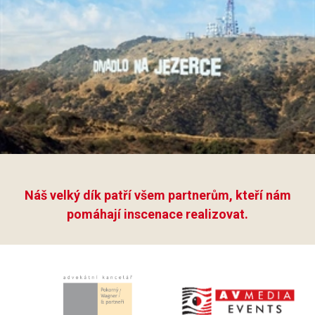
Náš velký dík patří všem partnerům, kteří nám
pomáhají inscenace realizovat.