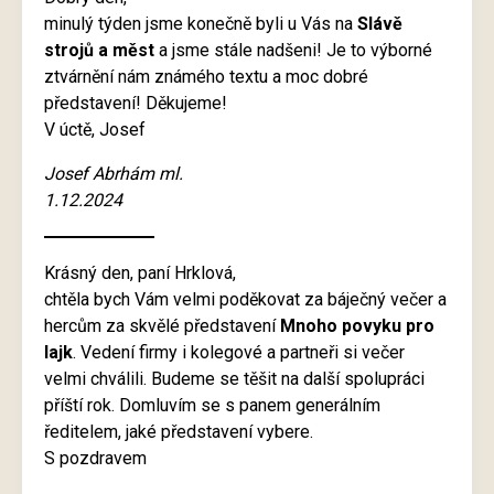
minulý týden jsme konečně byli u Vás na
Slávě
strojů a měst
a jsme stále nadšeni! Je to výborné
ztvárnění nám známého textu a moc dobré
představení! Děkujeme!
V úctě, Josef
Josef Abrhám ml.
1.12.2024
Krásný den, paní Hrklová,
chtěla bych Vám velmi poděkovat za báječný večer a
hercům za skvělé představení
Mnoho povyku pro
lajk
. Vedení firmy i kolegové a partneři si večer
velmi chválili. Budeme se těšit na další spolupráci
příští rok. Domluvím se s panem generálním
ředitelem, jaké představení vybere.
S pozdravem