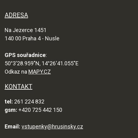
ADRESA
Na Jezerce 1451
140 00 Praha 4 - Nusle
GPS souřadnice
:
50°3'28.959"N, 14°26'41.055"E
Odkaz na
MAPY.CZ
KONTAKT
tel:
261 224 832
gsm:
+420 725 442 150
Email:
vstupenky@hrusinsky.cz