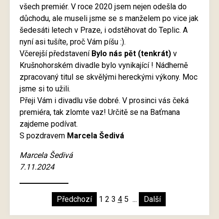
všech premiér. V roce 2020 jsem nejen odešla do
důchodu, ale museli jsme se s manželem po vice jak
šedesáti letech v Praze, i odstěhovat do Teplic. A
nyní asi tušíte, proč Vám píšu :).
Včerejší představení
Bylo nás pět (tenkrát)
v
Krušnohorském divadle bylo vynikající ! Nádherně
zpracovaný titul se skvělými hereckými výkony. Moc
jsme si to užili.
Přeji Vám i divadlu vše dobré. V prosinci vás čeká
premiéra, tak zlomte vaz! Určitě se na Baťmana
zajdeme podívat.
S pozdravem
Marcela Šedivá
Marcela Šedivá
7.11.2024
Předchozí
1
2
3
4
5
...
Další