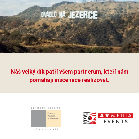
Náš velký dík patří všem partnerům, kteří nám
pomáhají inscenace realizovat.