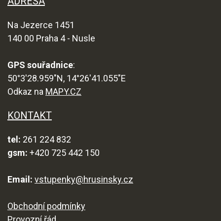
ADRESA
Na Jezerce 1451
140 00 Praha 4 - Nusle
GPS souřadnice
:
50°3'28.959"N, 14°26'41.055"E
Odkaz na
MAPY.CZ
KONTAKT
tel:
261 224 832
gsm:
+420 725 442 150
Email:
vstupenky@hrusinsky.cz
Obchodní podmínky
Provozní řád