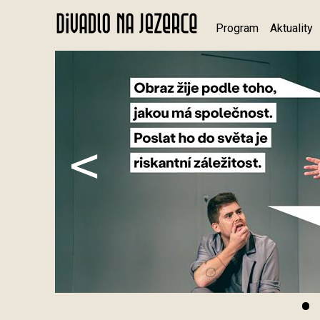
Program
Aktuality
<
•