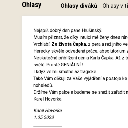
Ohlasy
Ohlasy diváků
Ohlasy v 
Nejspíš dobrý den pane Hrušínský.
Musím přiznat, že díky intuici mé ženy dnes rá
Vrchlabí:
Ze života Čapka
, z pera a režijního
Herecky skvěle odvedená práce, absolutorium 
Neskutečné přiblížení génia Karla Čapka. Až z 
světě. Prostě GENIÁLNÍ !
I když velmi smutné až tragické.
Také Vám děkuji za Vaše vyjádření a postoje ke
nohsledů.
Držíme Vám palce a budeme se snažit zařadit m
Karel Hovorka
Karel Hovorka
1.05.2023