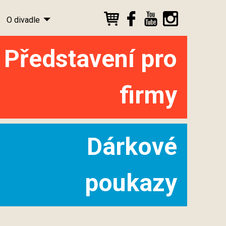
O divadle
Představení pro
firmy
Dárkové
poukazy