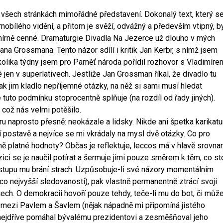
 všech stránkách mimořádné představení. Dokonalý text, který s
bílého vidění, a přitom je svěží, odvážný a především vtipný, b
smírně cenné. Dramaturgie Divadla Na Jezerce už dlouho v mých
ana Grossmana. Tento názor sdílí i kritik Jan Kerbr, s nímž jsem
kolika týdny jsem pro Paměť národa pořídil rozhovor s Vladimíre
 jen v superlativech. Jestliže Jan Grossman říkal, že divadlo tu
k jim kladlo nepříjemné otázky, na něž si sami musí hledat
tuto podmínku stoprocentně splňuje (na rozdíl od řady jiných).
 což nás velmi potěšilo.
ru naprosto přesně: neokázale a lidsky. Nikde ani špetka karikatu
í postavě a nejvíce se mi vkrádaly na mysl dvě otázky. Co pro
 platné hodnoty? Občas je reflektuje, leccos má v hlavě srovna
i se je naučil potírat a šermuje jimi pouze směrem k těm, co sto
stupu mu brání strach. Uzpůsobuje-li své názory momentálním
o nejvyšší sledovanosti), pak vlastně permanentně ztrácí svoji
ch. O demokracii hovoří pouze tehdy, teče-li mu do bot, či můž
í mezi Pavlem a Šavlem (nějak nápadně mi připomíná jistého
ý nejdříve pomáhal bývalému prezidentovi a zesměšňoval jeho