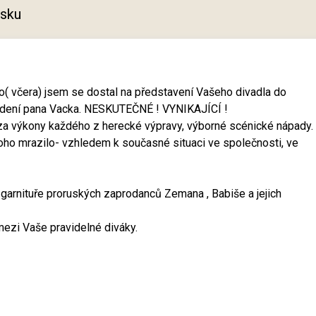
tisku
no( včera) jsem se dostal na představení Vašeho divadla do
 vedení pana Vacka. NESKUTEČNÉ ! VYNIKAJÍCÍ !
za výkony každého z herecké výpravy, výborné scénické nápady.
toho mrazilo- vzhledem k současné situaci ve společnosti, ve
 garnituře proruských zaprodanců Zemana , Babiše a jejich
ezi Vaše pravidelné diváky.