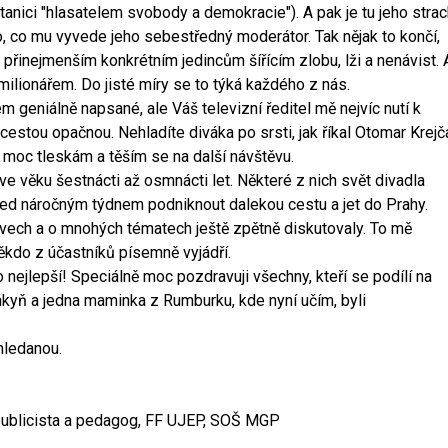
stanici "hlasatelem svobody a demokracie"). A pak je tu jeho strac
o, co mu vyvede jeho sebestředný moderátor. Tak nějak to končí,
 přinejmenším konkrétním jedincům šířícím zlobu, lži a nenávist. 
lionářem. Do jisté míry se to týká každého z nás.
geniálně napsané, ale Váš televizní ředitel mě nejvíc nutí k
cestou opačnou. Nehladíte diváka po srsti, jak říkal Otomar Krejč
 moc tleskám a těším se na další návštěvu.
e věku šestnácti až osmnácti let. Některé z nich svět divadla
před náročným týdnem podniknout dalekou cestu a jet do Prahy.
tivech a o mnohých tématech ještě zpětně diskutovaly. To mě
ěkdo z účastníků písemně vyjádří.
 nejlepší! Speciálně moc pozdravuji všechny, kteří se podílí na
žákyň a jedna maminka z Rumburku, kde nyní učím, byli
hledanou.
l, publicista a pedagog, FF UJEP, SOŠ MGP