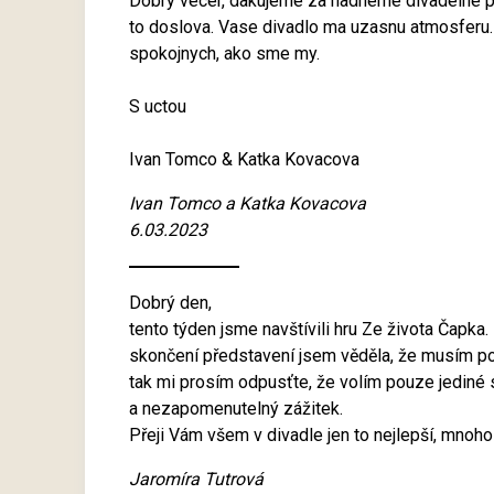
Dobry vecer, dakujeme za nadherne divadelne pr
to doslova. Vase divadlo ma uzasnu atmosferu
spokojnych, ako sme my.
S uctou
Ivan Tomco & Katka Kovacova
Ivan Tomco a Katka Kovacova
6.03.2023
Dobrý den,
tento týden jsme navštívili hru Ze života Čapk
skončení představení jsem věděla, že musím po
tak mi prosím odpusťte, že volím pouze jediné s
a nezapomenutelný zážitek.
Přeji Vám všem v divadle jen to nejlepší, mnoho 
Jaromíra Tutrová