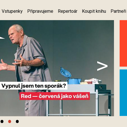
Vstupenky
Připravujeme
Repertoár
Koupit knihu
Partneři
>
•
•
•