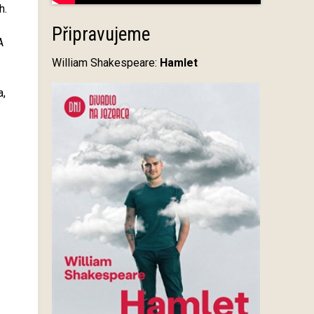
h.
Připravujeme
A
William Shakespeare:
Hamlet
a,