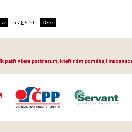
ozí
...
6
7
8
9
10
...
Další
ík patří všem partnerům, kteří nám pomáhají inscenace