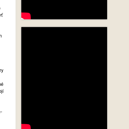
e
yť
m
ry
né
jí
e-