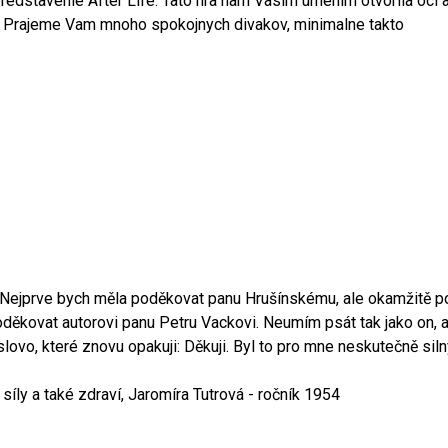
edstavenie After Life. Tato hra nam Vasim umenim otvorila oci 
. Prajeme Vam mnoho spokojnych divakov, minimalne takto
a. Nejprve bych měla poděkovat panu Hrušínskému, ale okamžitě p
děkovat autorovi panu Petru Vackovi. Neumím psát tak jako on, 
lovo, které znovu opakuji: Děkuji. Byl to pro mne neskutečně sil
síly a také zdraví, Jaromíra Tutrová - ročník 1954