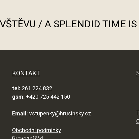
ÁVŠTĚVU / A SPLENDID TIME I
KONTAKT
tel:
261 224 832
gsm:
+420 725 442 150
T
Email:
vstupenky@hrusinsky.cz
Obchodní podmínky
Provozní řád