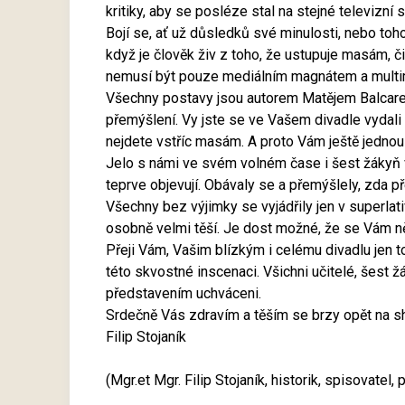
kritiky, aby se posléze stal na stejné televizní 
Bojí se, ať už důsledků své minulosti, nebo toh
když je člověk živ z toho, že ustupuje masám, či
nemusí být pouze mediálním magnátem a multimi
Všechny postavy jsou autorem Matějem Balcarem 
přemýšlení. Vy jste se ve Vašem divadle vydali 
nejdete vstříc masám. A proto Vám ještě jednou
Jelo s námi ve svém volném čase i šest žákyň v
teprve objevují. Obávaly se a přemýšlely, zda 
Všechny bez výjimky se vyjádřily jen v superla
osobně velmi těší. Je dost možné, že se Vám n
Přeji Vám, Vašim blízkým i celému divadlu jen to
této skvostné inscenaci. Všichni učitelé, šest 
představením uchváceni.
Srdečně Vás zdravím a těším se brzy opět na s
Filip Stojaník
(Mgr.et Mgr. Filip Stojaník, historik, spisovate