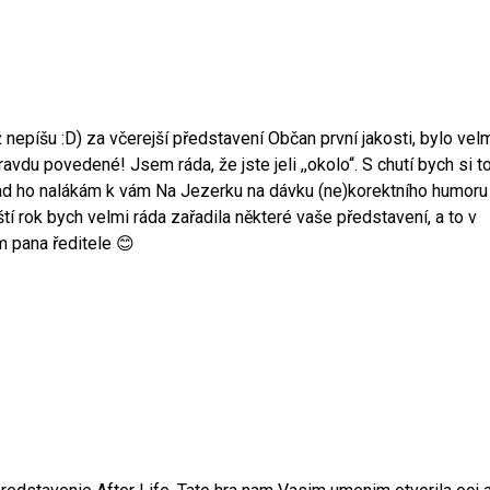
 nepíšu :D) za včerejší představení Občan první jakosti, bylo vel
ravdu povedené! Jsem ráda, že jste jeli ,,okolo“. S chutí bych si t
snad ho nalákám k vám Na Jezerku na dávku (ne)korektního humoru
tí rok bych velmi ráda zařadila některé vaše představení, a to v
m pana ředitele 😊