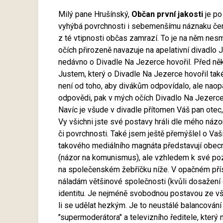
Milý pane Hrušínský,
Občan první jakosti
je po
vyhýbá povrchnosti i sebemenšímu náznaku černo
z té vtipnosti občas zamrazí. To je na něm ne
očích přirozeně navazuje na apelativní divadlo J
nedávno o Divadle Na Jezerce hovořil. Před ně
Justem, který o Divadle Na Jezerce hovořil také
není od toho, aby divákům odpovídalo, ale naopa
odpovědi, pak v mých očích Divadlo Na Jezerce 
Navíc je všude v divadle přítomen Váš pan otec,
Vy všichni jste své postavy hráli dle mého názo
či povrchnosti. Také jsem ještě přemýšlel o Vaš
takového mediálního magnáta představují obecně
(názor na komunismus), ale vzhledem k své pozic
na společenském žebříčku níže. V opačném pří
náladám většinové společnosti (kvůli dosažení c
identitu. Je nejméně svobodnou postavou ze vše
li se udělat hezkým. Je to neustálé balancován
"supermoderátora" a televizního ředitele, kter