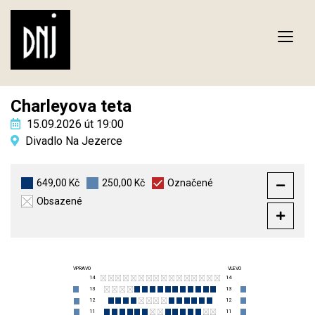
Charleyova teta
15.09.2026 út 19:00
Divadlo Na Jezerce
649,00 Kč
250,00 Kč
Označené
Obsazené
VPRAVO
VLEVO
14
14
13
13
12
12
11
11